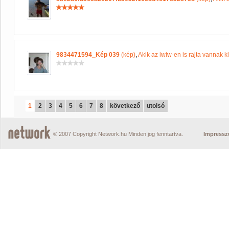
9834471594_Kép 039
(kép)
,
Akik az iwiw-en is rajta vannak k
1
2
3
4
5
6
7
8
következő
utolsó
© 2007 Copyright Network.hu Minden jog fenntartva.
Impress