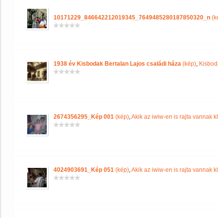
10171229_846642212019345_7649485280187850320_n
(k
1938 év Kisbodak Bertalan Lajos családi háza
(kép)
,
Kisbod
2674356295_Kép 001
(kép)
,
Akik az iwiw-en is rajta vannak k
4024903691_Kép 051
(kép)
,
Akik az iwiw-en is rajta vannak k