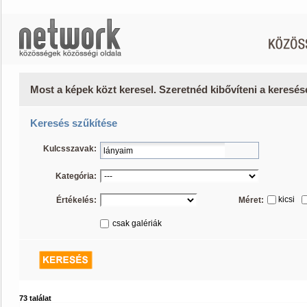
Most a képek közt keresel. Szeretnéd kibővíteni a keresé
Keresés szűkítése
Kulcsszavak:
Kategória:
kicsi
Értékelés:
Méret:
csak galériák
73 találat