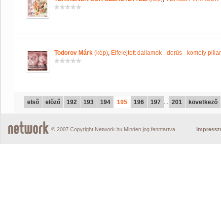
Todorov Márk
(kép)
,
Elfelejtett dallamok - derűs - komoly pill
első
előző
192
193
194
195
196
197
...
201
következő
© 2007 Copyright Network.hu Minden jog fenntartva.
Impress