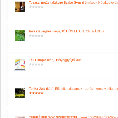
Tavaszi nótás talákozó Szabó Gyuszi én
(kép)
,
Nótakedvelők
tavaszi vegyes
(kép)
,
JÖJJÖN EL A TE ORSZÁGOD
Téli Olimpia
(kép)
,
Bélyeggyűjtő klub
Terika Jula
(kép)
,
Elfelejtett dallamok - derűs - komoly pillanat
TERIKÉNEK SOK SZERETETTEL.
(kép)
,
VERSEK-VIRÁGOK-