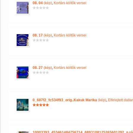
08. 04
(kép)
,
Kortárs költők versei
08. 17
(kép)
,
Kortárs költők versei
08. 27
(kép)
,
Kortárs költők versei
0_687f2_fc534f93_orig..Kakuk Marika
(kép)
,
Elfelejtett dall
10003393_453461484756714_6893108125265601292_n ró