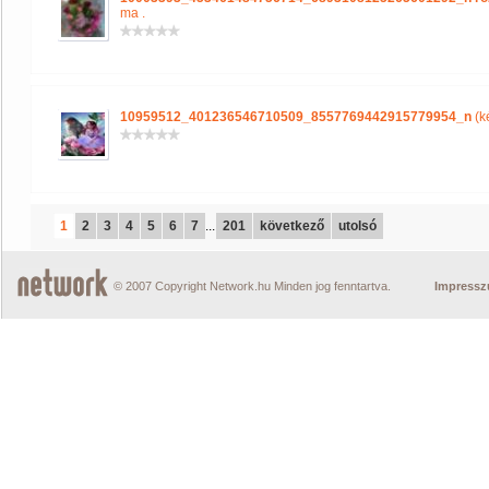
ma .
10959512_401236546710509_8557769442915779954_n
(k
1
2
3
4
5
6
7
...
201
következő
utolsó
© 2007 Copyright Network.hu Minden jog fenntartva.
Impress