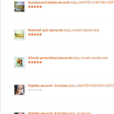
Dunaharaszti látkép akvarell
(kép)
,
AMATŐR KORTÁRS KÉP
Rekkenő nyár (akvarell)
(kép)
,
Amatőr alkotók klub
Rózsák gerberákkal (akvarell)
(kép)
,
Amatőr alkotók klub
Digitális akvarell - Krisztina
(kép)
,
AMATŐR KORTÁRS KÉPZ
Digitális akvarell - Krisztina
(kép)
,
Festészet