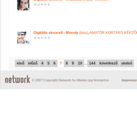
Digitális akvarell - Mosoly
(kép)
,
AMATŐR KORTÁRS KÉPZŐM
első
előző
4
5
6
7
8
9
10
...
144
következő
utolsó
© 2007 Copyright Network.hu Minden jog fenntartva.
Impress