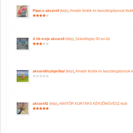
Pipacs-akvarell
(kép)
,
Amatör festök és faesztergályosok klub
A hit ereje akvarell
(kép)
,
Számítógép 50-en túl
akvarell/szinpróba/
(kép)
,
Amatör festök és faesztergályosok 
akvarell2
(kép)
,
AMATŐR KORTÁRS KÉPZŐMŰVÉSZ klub