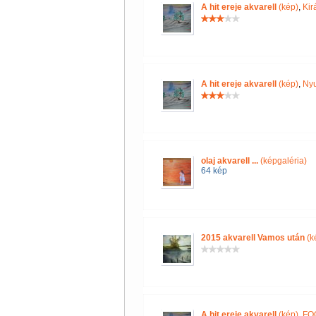
A hit ereje akvarell
(kép)
,
Kir
A hit ereje akvarell
(kép)
,
Nyu
olaj akvarell ...
(képgaléria)
64 kép
2015 akvarell Vamos után
(k
A hit ereje akvarell
(kép)
,
FO