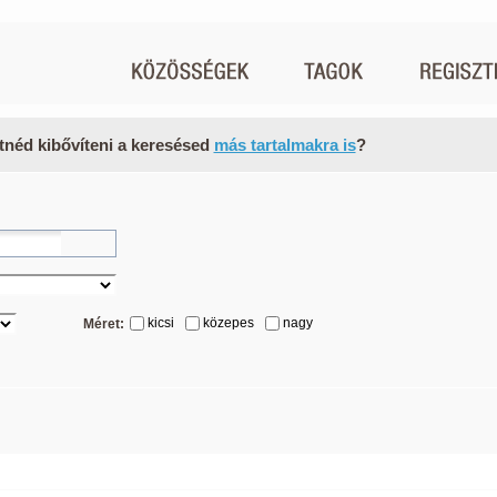
tnéd kibővíteni a keresésed
más tartalmakra is
?
kicsi
közepes
nagy
Méret: