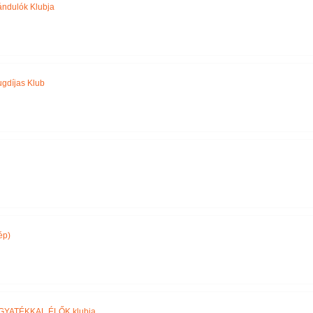
ándulók Klubja
gdíjas Klub
ép)
GYATÉKKAL ÉLŐK klubja