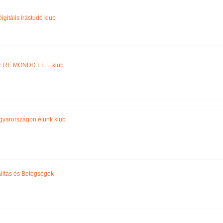
Név szerint
igitális Irástudó klub
RE MONDD EL.... klub
yarországon élünk klub
alitás és Betegségek