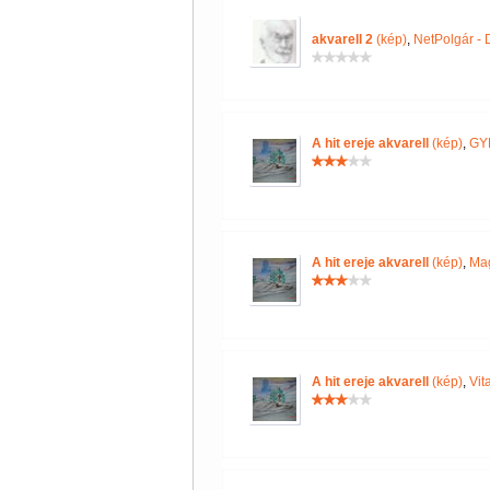
akvarell 2
(kép)
,
NetPolgár - D
A hit ereje akvarell
(kép)
,
GYE
A hit ereje akvarell
(kép)
,
Mag
A hit ereje akvarell
(kép)
,
Vit