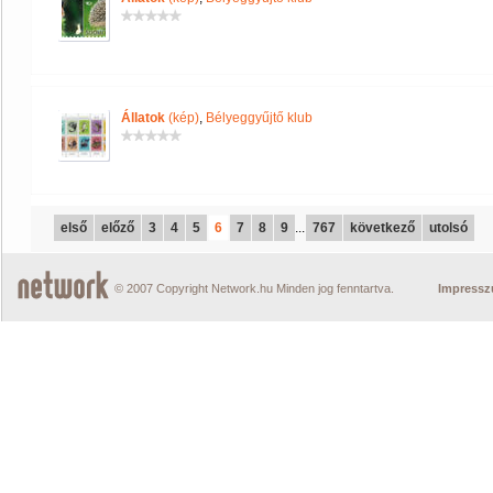
Állatok
(kép)
,
Bélyeggyűjtő klub
első
előző
3
4
5
6
7
8
9
...
767
következő
utolsó
© 2007 Copyright Network.hu Minden jog fenntartva.
Impress