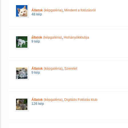
Állatok
(képgaléria)
,
Mindent a fotózásról
48 kép
állatok
(képgaléria)
,
Hohányókklubja
9 kép
Állatok
(képgaléria)
,
Szeretet
9 kép
Állatok
(képgaléria)
,
Digitális Fotózás klub
126 kép