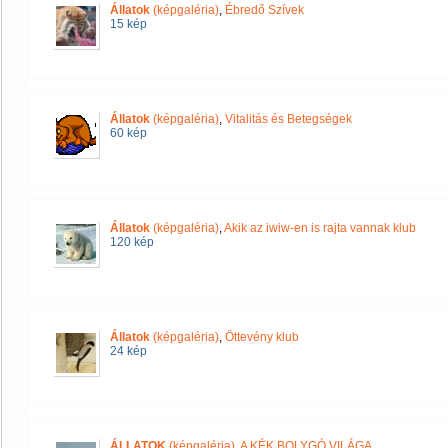
Állatok
(képgaléria)
,
Ébredő Szívek
15 kép
Állatok
(képgaléria)
,
Vitalitás és Betegségek
60 kép
Állatok
(képgaléria)
,
Akik az iwiw-en is rajta vannak klub
120 kép
Állatok
(képgaléria)
,
Öttevény klub
24 kép
ÁLLATOK
(képgaléria)
,
A KÉK BOLYGÓ VILÁGA