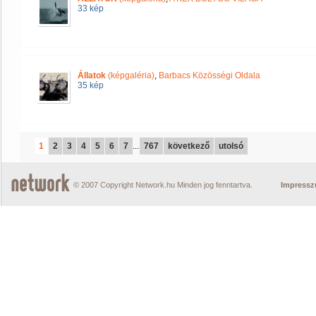
33 kép
Állatok
(képgaléria)
,
Barbacs Közösségi Oldala
35 kép
1
2
3
4
5
6
7
...
767
következő
utolsó
© 2007 Copyright Network.hu Minden jog fenntartva.
Impress