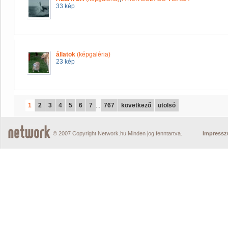
33 kép
állatok
(képgaléria)
23 kép
1
2
3
4
5
6
7
...
767
következő
utolsó
© 2007 Copyright Network.hu Minden jog fenntartva.
Impress