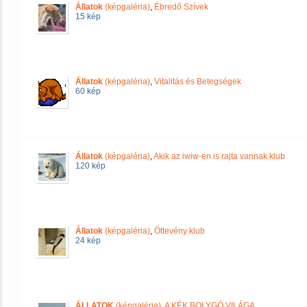
Állatok
(képgaléria)
,
Ébredő Szívek
15 kép
Állatok
(képgaléria)
,
Vitalitás és Betegségek
60 kép
Állatok
(képgaléria)
,
Akik az iwiw-en is rajta vannak klub
120 kép
Állatok
(képgaléria)
,
Öttevény klub
24 kép
ÁLLATOK
(képgaléria)
,
A KÉK BOLYGÓ VILÁGA