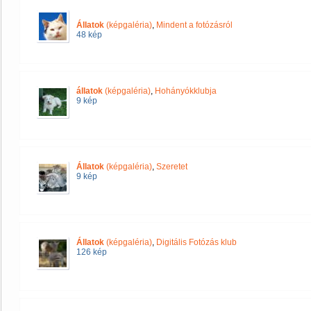
Állatok
(képgaléria)
,
Mindent a fotózásról
48 kép
állatok
(képgaléria)
,
Hohányókklubja
9 kép
Állatok
(képgaléria)
,
Szeretet
9 kép
Állatok
(képgaléria)
,
Digitális Fotózás klub
126 kép