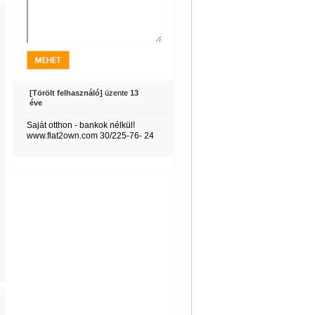
[Törölt felhasználó]
üzente
13
éve
Saját otthon - bankok nélkül!
www.flat2own.com 30/225-76- 24