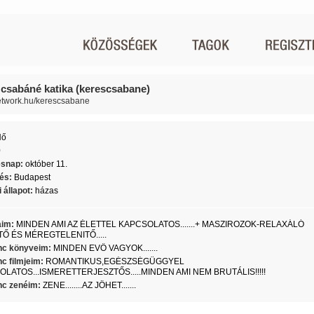
 csabáné katika (kerescsabane)
network.hu/kerescsabane
Nő
0
ésnap:
október 11.
lés:
Budapest
 állapot:
házas
aim:
MINDEN AMI AZ ÉLETTEL KAPCSOLATOS.......+ MASZIROZOK-RELAXÁLÓ
TŐ ÉS MÉREGTELENITŐ.....
c könyveim:
MINDEN EVŐ VAGYOK.......
c filmjeim:
ROMANTIKUS,EGÉSZSÉGÜGGYEL
LATOS...ISMERETTERJESZTŐS.....MINDEN AMI NEM BRUTÁLIS!!!!!
c zenéim:
ZENE........AZ JÖHET.......