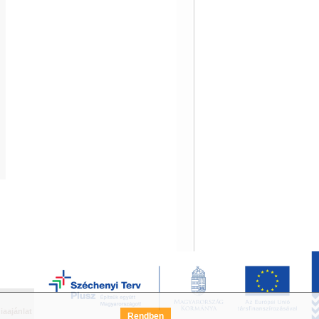
iaajánlat
Széchenyi Terv Pályázat
FAQ
Rendben