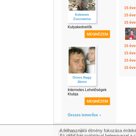
15 éve
Kelemen
15 éve
Zsuzsanna
15 éve
Kutyakedvelők
15 éve
15 éve
15 éve
15 éve
Orvos Nagy
János
Internetes Lehetőségek
Klubja
Összes ismerőse
A felhasználói élmény fokozása érdeké
© 2007 Copyright Network.hu Minde
Az oldal használatával beleegyezel a 