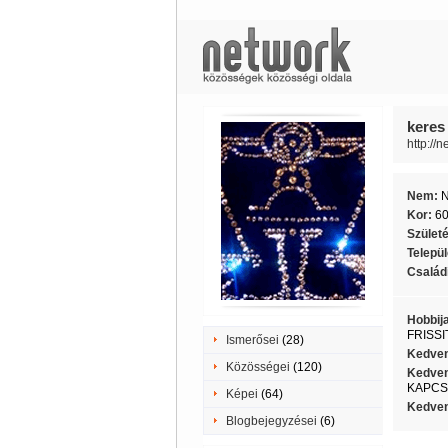
keres
http://
Nem:
Kor:
6
Szület
Telepü
Családi
Hobbij
FRISSI
Ismerősei
(28)
Kedven
Közösségei
(120)
Kedven
KAPCSO
Képei
(64)
Kedven
Blogbejegyzései
(6)