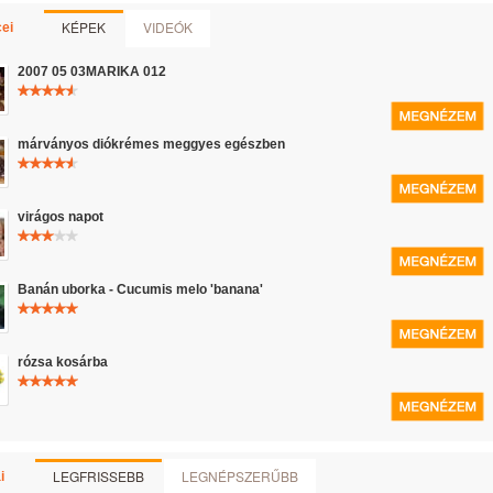
KÉPEK
VIDEÓK
ei
2007 05 03MARIKA 012
márványos diókrémes meggyes egészben
virágos napot
Banán uborka - Cucumis melo 'banana'
rózsa kosárba
LEGFRISSEBB
LEGNÉPSZERŰBB
i