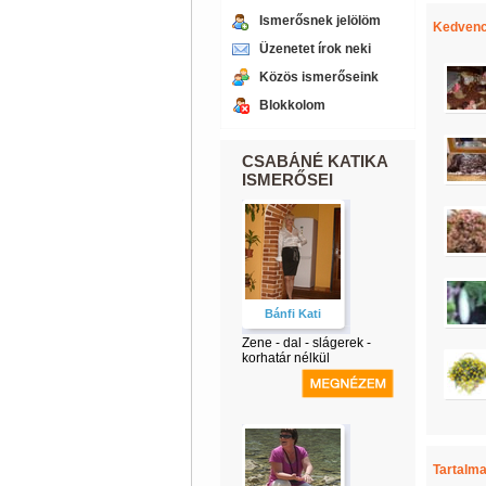
Ismerősnek jelölöm
Kedvenc
Üzenetet írok neki
Közös ismerőseink
Blokkolom
CSABÁNÉ KATIKA
ISMERŐSEI
Bánfi Kati
Zene - dal - slágerek -
korhatár nélkül
Tartalma