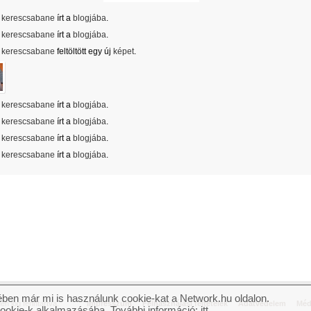
kerescsabane
írt a
blogjába
.
kerescsabane
írt a
blogjába
.
kerescsabane
feltöltött egy új
képet
.
kerescsabane
írt a
blogjába
.
kerescsabane
írt a
blogjába
.
kerescsabane
írt a
blogjába
.
kerescsabane
írt a
blogjába
.
ben már mi is használunk cookie-kat a Network.hu oldalon.
n jog fenntartva.
Impresszum
Felhasználási feltételek
Adatvédelem
Méd
cookie-k alkalmazásába. További információ:
itt
.