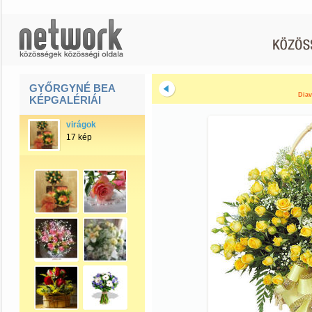
GYŐRGYNÉ BEA
Diav
KÉPGALÉRIÁI
virágok
17 kép