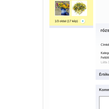
1/3 oldal (17 kép)
róz
Címké
Kateg
Feltöl
Látta
Érték
Komm