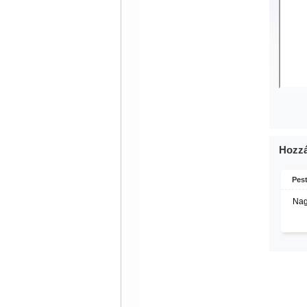
Hozzá
Pes
Nag