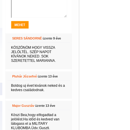
SERES SÁNDORNÉ
üzente
9 éve
KÖSZÖNŐM HOGY VISSZA
JELÖLTÉL. SZÉP NAPOT
KÍVÁNOK NEKED. SOK
SZERETETTEL MARIANNA.
Pluhár Józsefné
üzente
13 éve
Boldog uj évet kivánok neked és a
kedves családodnak.
Major Gusztáv
üzente
13 éve
Köszi Bea,hogy elfogadtad a
jelölést.Ha időd és kedved van
látogass el a MILITARY
KLUBOMBA.Üdv.:Guszti.