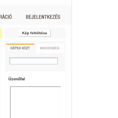
Kép feltöltése
KÉPEK KÖZT
MINDENBEN
Üzenőfal