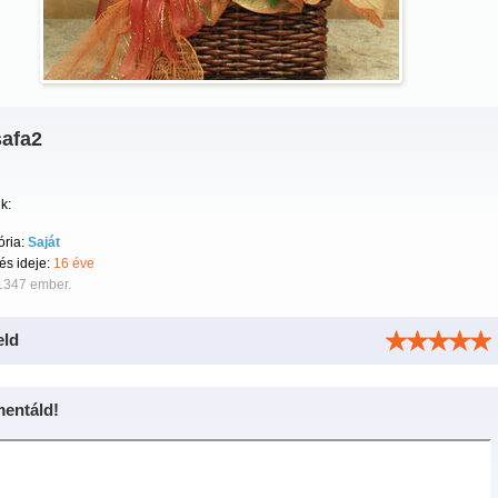
safa2
k:
ória:
Saját
tés ideje:
16 éve
 1347 ember.
eld
entáld!