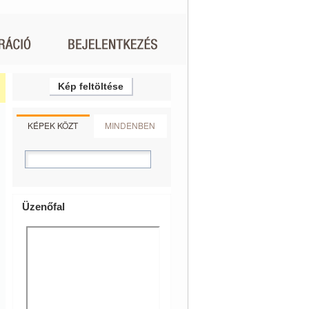
Kép feltöltése
KÉPEK KÖZT
MINDENBEN
Üzenőfal