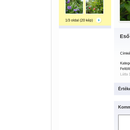
1/3 oldal (20 kép)
Eső
Címké
Kategó
Feltöl
Látta 
Érték
Komm