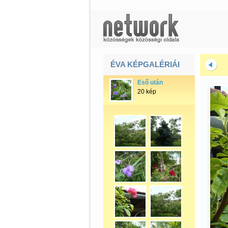
ÉVA KÉPGALÉRIÁI
Eső után
20 kép