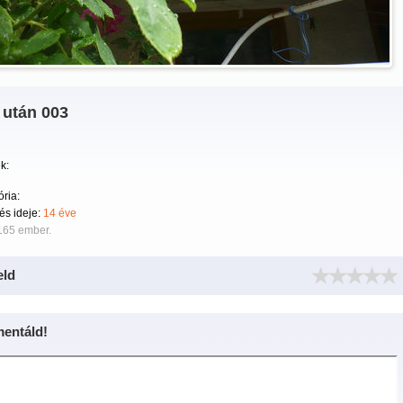
 után 003
k:
ria:
tés ideje:
14 éve
165 ember.
eld
entáld!