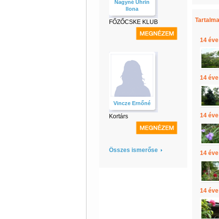
Nagyné Uhrin
Ilona
Tartalma
FŐZŐCSKE KLUB
14 éve
14 éve
Vincze Ernőné
14 éve
Kortárs
Összes ismerőse
14 éve
14 éve