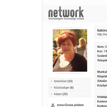
katon
http://
Nem:
Kor:
7
Szület
Telepü
Munkah
Régebb
Általán
Ismerősei
(33)
Középi
Közösségei
(8)
Képei
(20)
Hobbij
Kedven
Ismerősnek jelölöm
Kedven