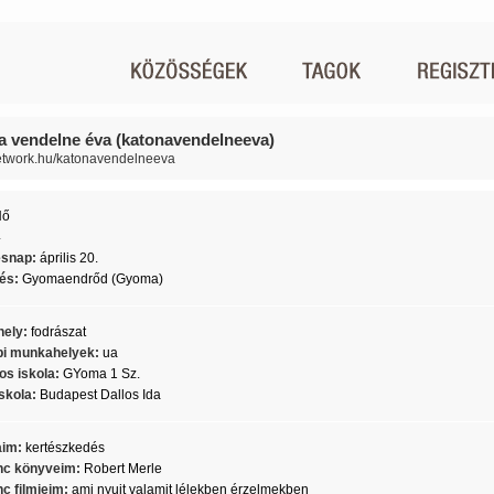
a vendelne éva (katonavendelneeva)
network.hu/katonavendelneeva
Nő
4
ésnap:
április 20.
lés:
Gyomaendrőd (Gyoma)
ely:
fodrászat
i munkahelyek:
ua
os iskola:
GYoma 1 Sz.
skola:
Budapest Dallos Ida
aim:
kertészkedés
c könyveim:
Robert Merle
c filmjeim:
ami nyujt valamit lélekben érzelmekben