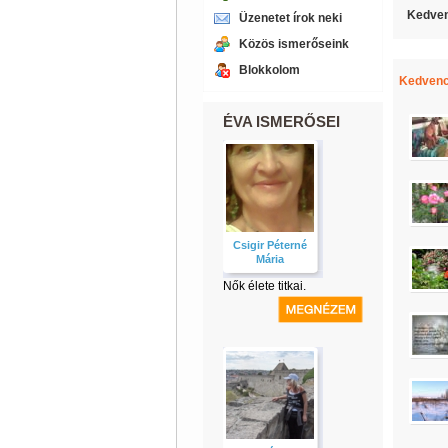
Kedven
Üzenetet írok neki
Közös ismerőseink
Blokkolom
Kedvenc
ÉVA ISMERŐSEI
Csigir Péterné
Mária
Nők élete titkai.