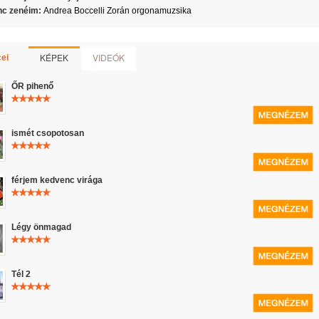
c zenéim:
Andrea Boccelli Zorán orgonamuzsika
KÉPEK
VIDEÓK
ei
ŐR pihenő
ismét csopotosan
férjem kedvenc virága
Légy önmagad
Tél 2