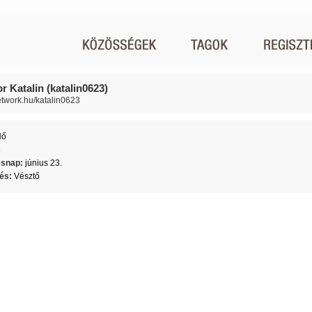
r Katalin (katalin0623)
network.hu/katalin0623
Nő
6
ésnap:
június 23.
lés:
Vésztő