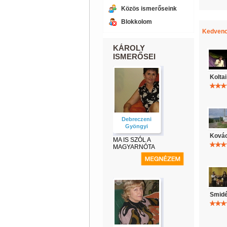
Közös ismerőseink
Blokkolom
Kedvenc
KÁROLY
ISMERŐSEI
Kolta
Debreczeni
Gyöngyi
Kovác
MA IS SZÓL A
MAGYARNÓTA
Smidé