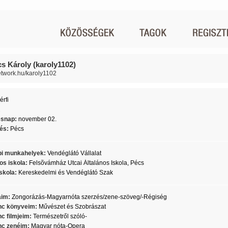
s Károly (karoly1102)
network.hu/karoly1102
érfi
2
ésnap:
november 02.
lés:
Pécs
i munkahelyek:
Vendéglátó Vállalat
os iskola:
Felsõvámház Utcai Általános Iskola, Pécs
skola:
Kereskedelmi és Vendéglátó Szak
aim:
Zongorázás-Magyarnóta szerzés/zene-szöveg/-Régiség
c könyveim:
Művészet és Szobrászat
c filmjeim:
Természetről szóló-
c zenéim:
Magyar nóta-Opera