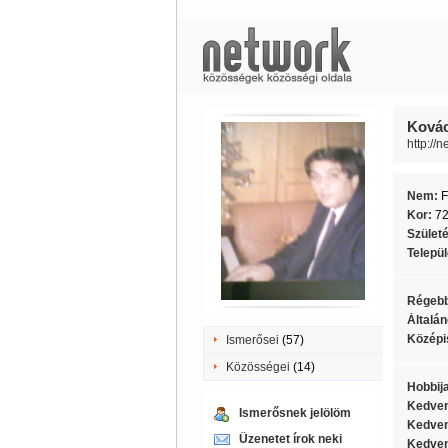
Kovác
http://
Nem:
F
Kor:
7
Szület
Telepü
Régebb
Általán
Középi
Ismerősei
(57)
Közösségei
(14)
Hobbij
Kedven
Ismerősnek jelölöm
Kedven
Üzenetet írok neki
Kedven