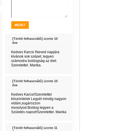
[Törölt felhasználó]
üzente
10
éve
Kedves Karcsi !Neved napjára
kívánok sok szépet, legyen
számodra boldogság az élet.
Szeretettel. Marika.
[Törölt felhasználó]
üzente
10
éve
Kedves Karcsi!Szeretettel
köszöntelek Legyél mindig nagyon
vidám,sugározzon
mosolyod.Boldog legyen a
Születés napod!Szeretettel. Marika
[Törölt felhasználó]
üzente
11