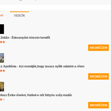
VIDEÓK
ei
i Zoltán - Édesanyám kössön kendőt
s Apollónia - Azt mondják,hogy tavasz nyílik odakint a réten
liusz Évike énekel, Hallod-e nót füttyös szép madár