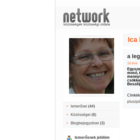
Ica
a le
16 éve
Egysze
mosó, t
mennyir
csökken
Beszél
Címkék
pluszp
Ismerősei
(44)
Közösségei
(6)
Blogbejegyzései
(3)
Ismerősnek jelölöm