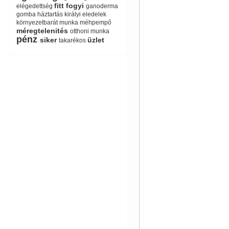
fitt
fogyi
elégedettség
ganoderma
gomba
háztartás
királyi eledelek
környezetbarát
munka
méhpempő
méregtelenités
otthoni munka
pénz
siker
üzlet
takarékos