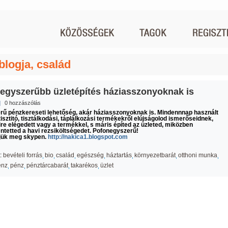
 blogja, család
gegyszerűbb üzletépítés háziasszonyoknak is
|
0 hozzászólás
rű pénzkereseti lehetőség, akár háziasszonyoknak is. Mindennnap használt
isztitó, tisztálkodási, táplálkozási termékekről elújságolod ismerőseidnek,
e elégedett vagy a termékkel, s máris építed az üzleted, miközben
tetted a havi rezsiköltségedet. Pofonegyszerű!
jük meg skypen.
http://nakica1.blogspot.com
:
bevételi forrás
bio
család
egészség
háztartás
környezetbarát
otthoni munka
énz
pénz
pénztárcabarát
takarékos
üzlet