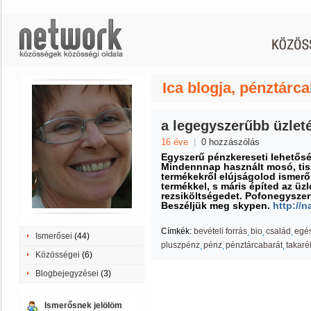
Ica blogja, pénztárc
a legegyszerűbb üzlet
16 éve
|
0 hozzászólás
Egyszerű pénzkereseti lehetősé
Mindennnap használt mosó, tiszt
termékekről elújságolod ismerő
termékkel, s máris építed az üz
rezsiköltségedet. Pofonegyszer
Beszéljük meg skypen.
http://
Címkék:
bevételi forrás
bio
család
egé
Ismerősei
(44)
pluszpénz
pénz
pénztárcabarát
takaré
Közösségei
(6)
Blogbejegyzései
(3)
Ismerősnek jelölöm