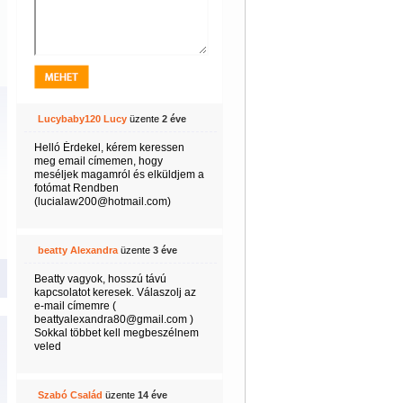
Lucybaby120 Lucy
üzente
2 éve
Helló Érdekel, kérem keressen
meg email címemen, hogy
meséljek magamról és elküldjem a
fotómat Rendben
(lucialaw200@hotmail.com)
beatty Alexandra
üzente
3 éve
Beatty vagyok, hosszú távú
kapcsolatot keresek. Válaszolj az
e-mail címemre (
beattyalexandra80@gmail.com )
Sokkal többet kell megbeszélnem
veled
Szabó Család
üzente
14 éve