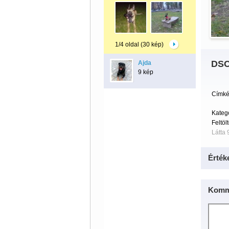
1/4 oldal (30 kép)
DSC
Ajda
9 kép
Címké
Kateg
Feltöl
Látta 
Érték
Komm