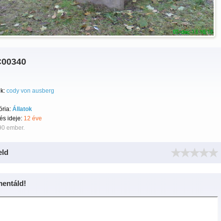
00340
k:
cody von ausberg
ória:
Állatok
tés ideje:
12 éve
90 ember.
eld
entáld!