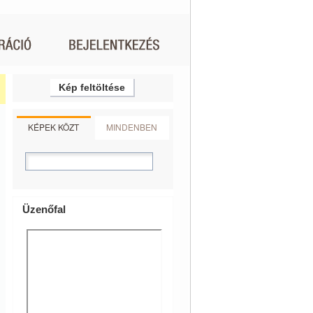
Kép feltöltése
KÉPEK KÖZT
MINDENBEN
Üzenőfal