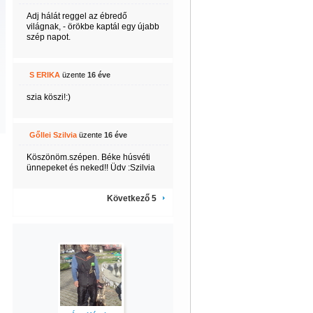
Adj hálát reggel az ébredő
világnak, - örökbe kaptál egy újabb
szép napot.
S ERIKA
üzente
16 éve
szia köszi!:)
Gőllei Szilvia
üzente
16 éve
Köszönöm.szépen. Béke húsvéti
ünnepeket és neked!! Üdv :Szilvia
Következő 5