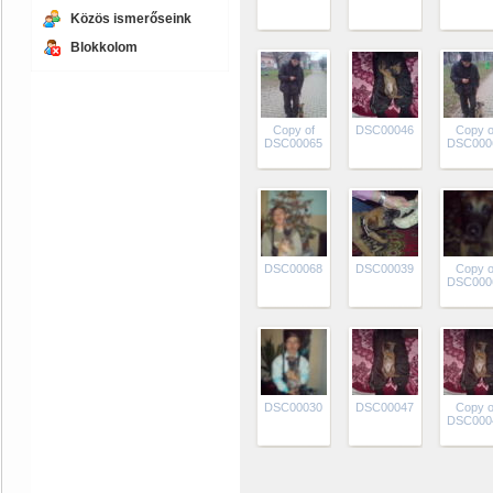
Közös ismerőseink
Blokkolom
Copy of
DSC00046
Copy o
DSC00065
DSC000
DSC00068
DSC00039
Copy o
DSC000
DSC00030
DSC00047
Copy o
DSC000