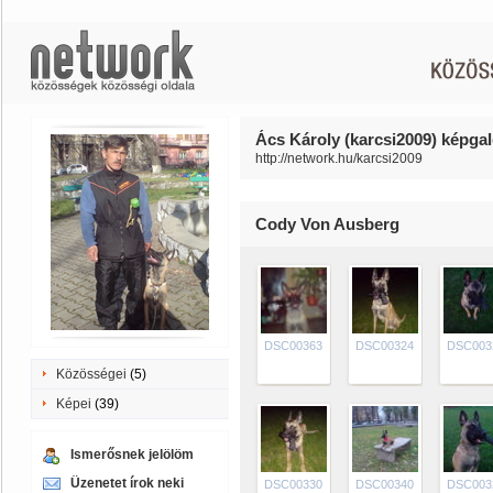
Ács Károly (karcsi2009) képgal
http://network.hu/karcsi2009
Cody Von Ausberg
DSC00363
DSC00324
DSC003
Közösségei
(5)
Képei
(39)
Ismerősnek jelölöm
Üzenetet írok neki
DSC00330
DSC00340
DSC003