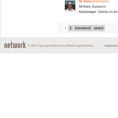
M. Samu
(batusamu)
59 éves,
Budapest
Közösségei:
Vitalitás és B
1
2
következő
utolsó
© 2007 Copyright Network.hu Minden jog fenntartva.
Impress