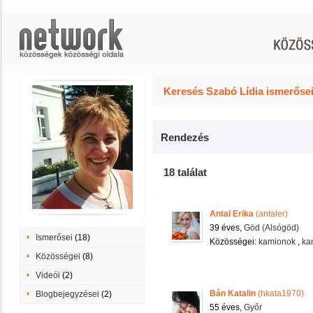
Keresés Szabó Lídia ismerősei
Rendezés
18 találat
Antal Erika
(antaler)
39 éves,
Göd (Alsógöd)
Ismerősei
(18)
Közösségei:
kamionok
,
ka
Közösségei
(8)
Videói
(2)
Bán Katalin
(hkata1970)
Blogbejegyzései
(2)
55 éves,
Győr