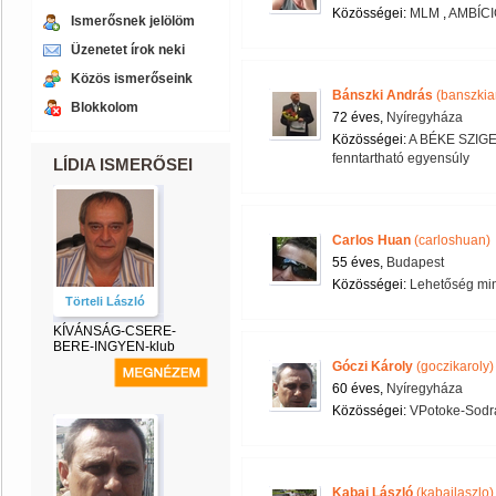
Közösségei:
MLM
,
AMBÍCI
Ismerősnek jelölöm
Üzenetet írok neki
Közös ismerőseink
Bánszki András
(banszkia
Blokkolom
72 éves,
Nyíregyháza
Közösségei:
A BÉKE SZIG
fenntartható egyensúly
LÍDIA ISMERŐSEI
Carlos Huan
(carloshuan)
55 éves,
Budapest
Közösségei:
Lehetőség mi
Törteli László
KÍVÁNSÁG-CSERE-
BERE-INGYEN-klub
Góczi Károly
(goczikaroly)
60 éves,
Nyíregyháza
Közösségei:
VPotoke-Sodr
Kabai László
(kabailaszlo)