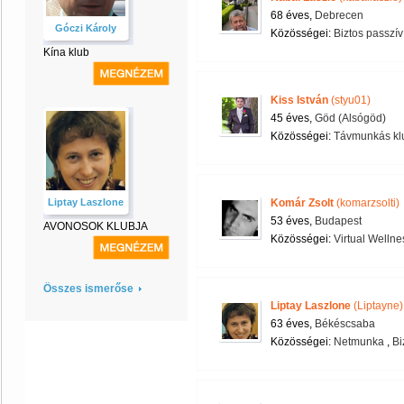
68 éves,
Debrecen
Góczi Károly
Közösségei:
Biztos passzí
Kína klub
Kiss István
(styu01)
45 éves,
Göd (Alsógöd)
Közösségei:
Távmunkás kl
Liptay Laszlone
Komár Zsolt
(komarzsolti)
53 éves,
Budapest
AVONOSOK KLUBJA
Közösségei:
Virtual Wellne
Összes ismerőse
Liptay Laszlone
(Liptayne)
63 éves,
Békéscsaba
Közösségei:
Netmunka
,
Bi