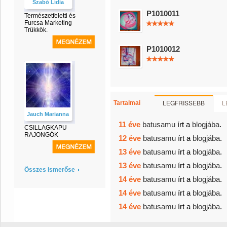
Szabó Lídia
P1010011
Természetfeletti és
Furcsa Marketing
Trükkök.
P1010012
LEGFRISSEBB
L
Tartalmai
Jauch Marianna
11 éve
batusamu
írt a
blogjába
.
CSILLAGKAPU
RAJONGÓK
12 éve
batusamu
írt a
blogjába
.
13 éve
batusamu
írt a
blogjába
.
13 éve
batusamu
írt a
blogjába
.
Összes ismerőse
14 éve
batusamu
írt a
blogjába
.
14 éve
batusamu
írt a
blogjába
.
14 éve
batusamu
írt a
blogjába
.