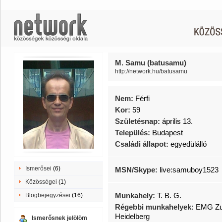
M. Samu (batusamu)
http://network.hu/batusamu
Nem:
Férfi
Kor:
59
Születésnap:
április 13.
Település:
Budapest
Családi állapot:
egyedülálló
Ismerősei
(6)
MSN/Skype:
live:samuboy1523
Közösségei
(1)
Munkahely:
T. B. G.
Blogbejegyzései
(16)
Régebbi munkahelyek:
EMG Zug
Heidelberg
Ismerősnek jelölöm