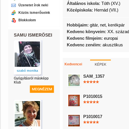
Általános iskola:
Tóth (XV.)
Üzenetet írok neki
Középiskola:
Hernád (VII.)
Közös ismerőseink
Blokkolom
Hobbijaim:
gitár, net, kerékpár
Kedvenc könyveim:
XX. száza
SAMU ISMERŐSEI
Kedvenc filmjeim:
europai
Kedvenc zenéim:
akusztikus
KÉPEK
Kedvencei
szabó monika
SAM_1357
Gyógyításról másképp
Klub
P1010015
P1010017