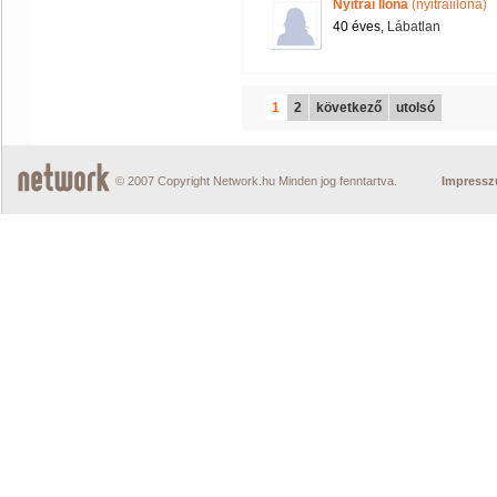
Nyitrai Ilona
(nyitraiilona)
40 éves,
Lábatlan
1
2
következő
utolsó
© 2007 Copyright Network.hu Minden jog fenntartva.
Impress