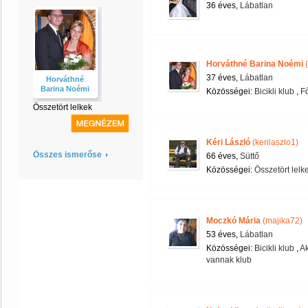
36 éves,
Lábatlan
Horváthné Barina Noémi
(
37 éves,
Lábatlan
Horváthné
Barina Noémi
Közösségei:
Bicikli klub
,
F
Összetört lelkek
Kéri László
(kerilaszlo1)
Összes ismerőse
66 éves,
Süttő
Közösségei:
Összetört lelk
Moczkó Mária
(majika72)
53 éves,
Lábatlan
Közösségei:
Bicikli klub
,
Ak
vannak klub