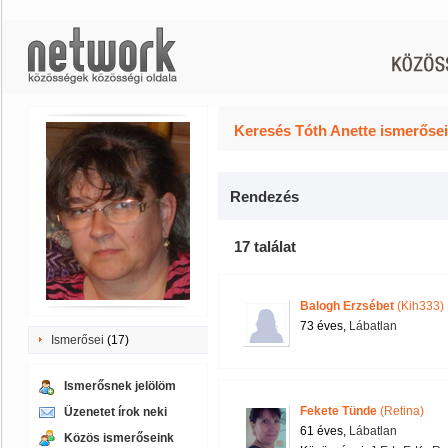
Keresés Tóth Anette ismerősei
Rendezés
17 találat
Balogh Erzsébet
(Kih333)
73 éves,
Lábatlan
Ismerősei
(17)
Ismerősnek jelölöm
Fekete Tünde
(Retina)
Üzenetet írok neki
61 éves,
Lábatlan
Közös ismerőseink