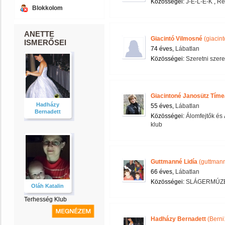
Közösségei:
J-E-L-E-K
,
Re
Blokkolom
ANETTE
Giacintó Vilmosné
(giacin
ISMERŐSEI
74 éves,
Lábatlan
Közösségei:
Szeretni szere
Giacintoné Janosütz Tíme
Hadházy
55 éves,
Lábatlan
Bernadett
Közösségei:
Álomfejtők és
klub
Guttmanné Lidía
(guttman
66 éves,
Lábatlan
Közösségei:
SLÁGERMÚZ
Oláh Katalin
Terhesség Klub
Hadházy Bernadett
(Berni