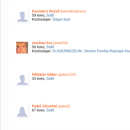
Karvaltcs Dezső
(karvaltcsdezso)
59 éves,
Süttő
Közösségei:
Sláger klub
murányi éva
(pearl34)
50 éves,
Süttő
Közösségei:
SLÁGERMÚZEUM
,
Neoton Família Rajongói Kl
Pálinkás Gábor
(gabor220)
33 éves,
Süttő
Palkó Józsefné
(gaby5)
67 éves,
Süttő