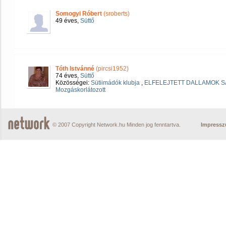
Somogyi Róbert
(sroberts)
49 éves,
Süttő
Tóth Istvánné
(pircsi1952)
74 éves,
Süttő
Közösségei:
Sütiimádók klubja
,
ELFELEJTETT DALLAMOK 
Mozgáskorlátozott
© 2007 Copyright Network.hu Minden jog fenntartva.
Impress