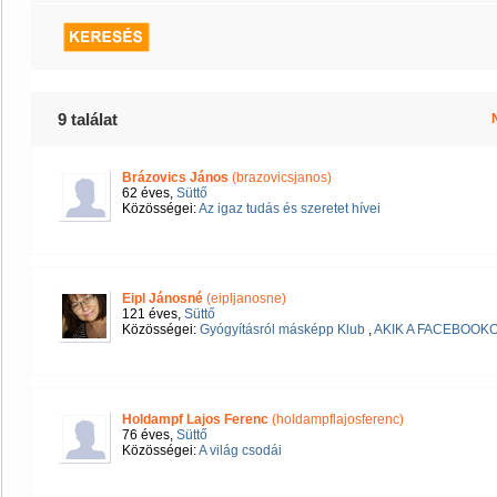
9 találat
Brázovics János
(brazovicsjanos)
62 éves,
Süttő
Közösségei:
Az igaz tudás és szeretet hívei
Eipl Jánosné
(eipljanosne)
121 éves,
Süttő
Közösségei:
Gyógyításról másképp Klub
,
AKIK A FACEBOOKO
Holdampf Lajos Ferenc
(holdampflajosferenc)
76 éves,
Süttő
Közösségei:
A világ csodái