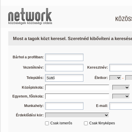
Most a tagok közt keresel. Szeretnéd kibővíteni a keresé
Bárhol a profilban:
Vezetéknév:
Keresztnév:
Település:
Életkor:
-
Középiskola:
Egyetem, főiskola:
Munkahely:
E-mail:
Érdeklődési kör:
Csak ismerős
Csak fényképes