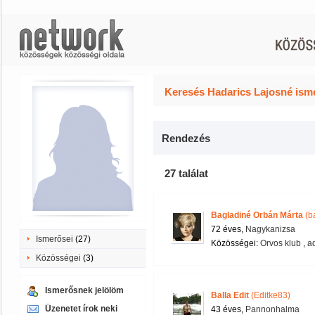
Keresés Hadarics Lajosné isme
Rendezés
27 találat
Bagladiné Orbán Márta
(b
72 éves,
Nagykanizsa
Ismerősei
(27)
Közösségei:
Orvos klub
,
a
Közösségei
(3)
Ismerősnek jelölöm
Balla Edit
(Editke83)
Üzenetet írok neki
43 éves,
Pannonhalma