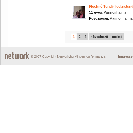
Fleckné Tündi
(flecknetund
51 éves,
Pannonhalma
Közösségei:
Pannonhalma é
1
2
3
következő
utolsó
© 2007 Copyright Network.hu Minden jog fenntartva.
Impress