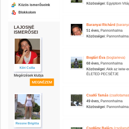
Közösségei:
Egyiptom Vilá
Közös ismerőseink
Blokkolom
Baranyai Richárd
(baranya
LAJOSNÉ
51 éves,
Pannonhalma
ISMERŐSEI
Közösségei:
Pannonhalma é
Boglári Éva
(boglarieva)
68 éves,
Pannonhalma
Kéri Csilla
Közösségei:
Akik az iwiw-e
ÉLETED PECSÉTJE
Megérzések klubja
Csalló Tamás
(csallotamas
49 éves,
Pannonhalma
Közösségei:
Pannonhalma é
Ressne Brigitta
Csollány Balázs
(csollany