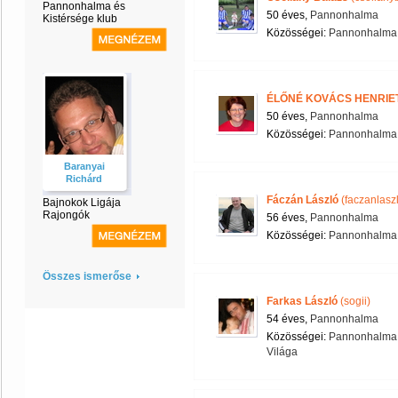
Pannonhalma és
50 éves,
Pannonhalma
Kistérsége klub
Közösségei:
Pannonhalma é
ÉLŐNÉ KOVÁCS HENRIE
50 éves,
Pannonhalma
Közösségei:
Pannonhalma é
Baranyai
Richárd
Fáczán László
(faczanlasz
Bajnokok Ligája
Rajongók
56 éves,
Pannonhalma
Közösségei:
Pannonhalma é
Összes ismerőse
Farkas László
(sogii)
54 éves,
Pannonhalma
Közösségei:
Pannonhalma é
Világa