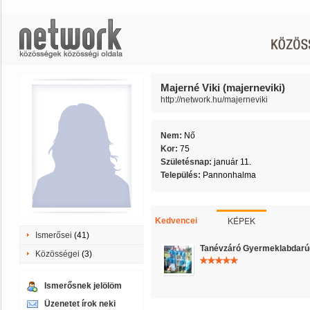
Majerné Viki (majerneviki)
http://network.hu/majerneviki
Nem:
Nő
Kor:
75
Születésnap:
január 11.
Település:
Pannonhalma
KÉPEK
Kedvencei
Ismerősei
(41)
Tanévzáró Gyermeklabdarúgó
Közösségei
(3)
Ismerősnek jelölöm
Üzenetet írok neki