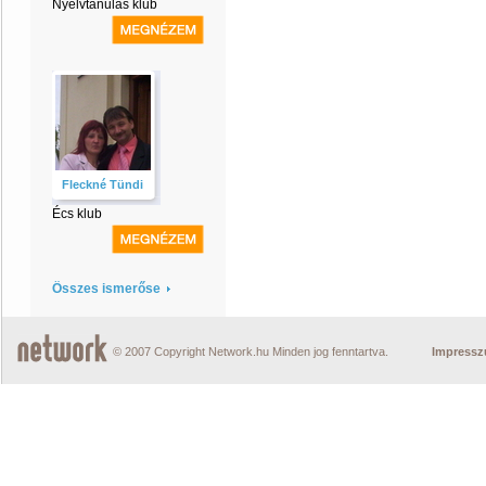
Nyelvtanulás klub
Fleckné Tündi
Écs klub
Összes ismerőse
© 2007 Copyright Network.hu Minden jog fenntartva.
Impress