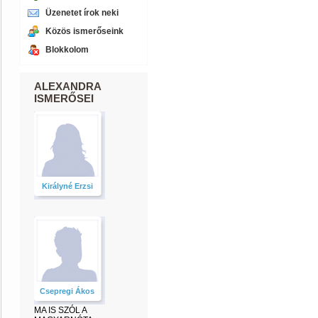
Üzenetet írok neki
Közös ismerőseink
Blokkolom
ALEXANDRA
ISMERŐSEI
Királyné Erzsi
Csepregi Ákos
MA IS SZÓL A