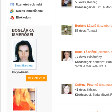
55 éves,
Kőszeg
Üzenetet írok neki
Közösségei:
ACDC
,
P.Mobi
Közös ismerőseink
Blokkolom
Borbély László
(laszloborb
BOGLÁRKA
55 éves,
Tamási
ISMERŐSEI
Budai Lászlóné
(oktober27
77 éves,
Bősárkány
Közösségei:
Kertészet klub
Barsi Barbara
SZÓL A MAGYARNÓTA
Kölyökbázis
Csörnyi Péterné
(cicamuc
41 éves,
Kőszeg
Közösségei:
Edda Müvek R