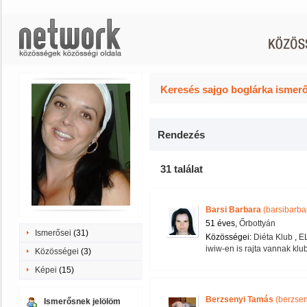
Keresés sajgo boglárka ismerő
Rendezés
31 találat
Barsi Barbara
(barsibarba
51 éves,
Őrbottyán
Ismerősei
(31)
Közösségei:
Diéta Klub
,
E
iwiw-en is rajta vannak klu
Közösségei
(3)
Képei
(15)
Berzsenyi Tamás
(berzsen
Ismerősnek jelölöm