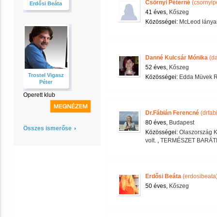
Csörnyi Péterné
(csornyip
Erdősi Beáta
41 éves,
Kőszeg
Közösségei:
McLeod lányai
Danné Kulcsár Mónika
(da
52 éves,
Kőszeg
Trostel Vigasz
Közösségei:
Edda Müvek R
Péter
Operett klub
Dr.Fábián Ferencné
(drfab
80 éves,
Budapest
Összes ismerőse
Közösségei:
Olaszország K
volt.
,
TERMÉSZET BARÁT
Erdősi Beáta
(erdosibeata
50 éves,
Kőszeg