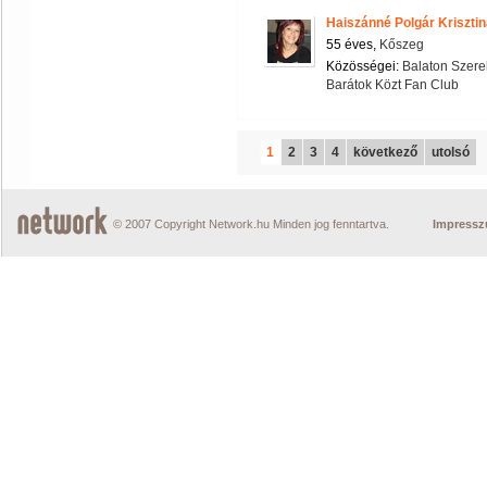
Haiszánné Polgár Kriszti
55 éves,
Kőszeg
Közösségei:
Balaton Szere
Barátok Közt Fan Club
1
2
3
4
következő
utolsó
© 2007 Copyright Network.hu Minden jog fenntartva.
Impress