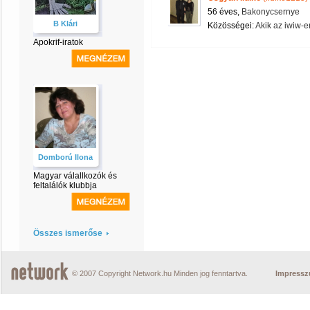
56 éves,
Bakonycsernye
B Klári
Közösségei:
Akik az iwiw-e
Apokrif-iratok
Domború Ilona
Magyar válallkozók és
feltalálók klubbja
Összes ismerőse
© 2007 Copyright Network.hu Minden jog fenntartva.
Impress