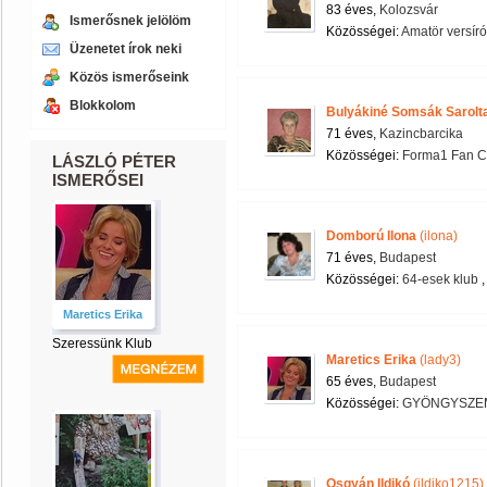
83 éves,
Kolozsvár
Ismerősnek jelölöm
Közösségei:
Amatör versíró
Üzenetet írok neki
Közös ismerőseink
Blokkolom
Bulyákiné Somsák Sarolt
71 éves,
Kazincbarcika
Közösségei:
Forma1 Fan C
LÁSZLÓ PÉTER
ISMERŐSEI
Domború Ilona
(ilona)
71 éves,
Budapest
Közösségei:
64-esek klub
Maretics Erika
Szeressünk Klub
Maretics Erika
(lady3)
65 éves,
Budapest
Közösségei:
GYÖNGYSZEM
Osgyán Ildikó
(ildiko1215)