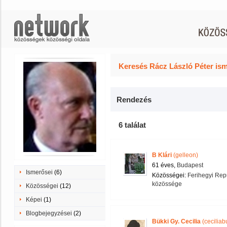
Keresés Rácz László Péter ism
Rendezés
6 találat
B Klári
(gelleon)
61 éves,
Budapest
Ismerősei
(6)
Közösségei:
Ferihegyi Rep
közössége
Közösségei
(12)
Képei
(1)
Blogbejegyzései
(2)
Bükki Gy. Cecilia
(ceciliab