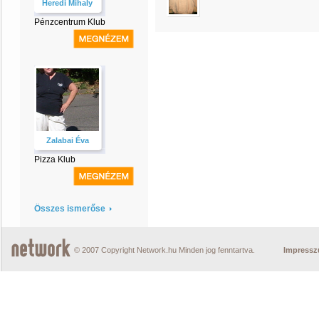
Heredi Mihaly
Pénzcentrum Klub
Zalabai Éva
Pizza Klub
Összes ismerőse
© 2007 Copyright Network.hu Minden jog fenntartva.
Impress