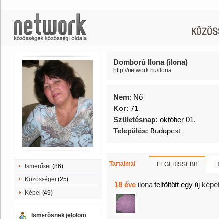
Domború Ilona (ilona)
http://network.hu/ilona
Nem:
Nő
Kor:
71
Születésnap:
október 01.
Település:
Budapest
LEGFRISSEBB
L
Tartalmai
Ismerősei
(86)
Közösségei
(25)
18 éve
ilona
feltöltött egy új
képe
Képei
(49)
Ismerősnek jelölöm