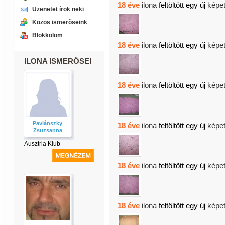
18 éve
ilona
feltöltött egy új
képe
Üzenetet írok neki
Közös ismerőseink
Blokkolom
18 éve
ilona
feltöltött egy új
képe
ILONA ISMERŐSEI
18 éve
ilona
feltöltött egy új
képe
Pavlánszky
18 éve
ilona
feltöltött egy új
képe
Zsuzsanna
Ausztria Klub
18 éve
ilona
feltöltött egy új
képe
18 éve
ilona
feltöltött egy új
képe