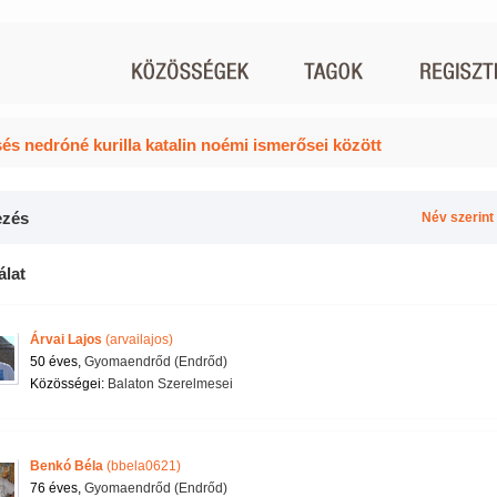
és nedróné kurilla katalin noémi ismerősei között
zés
Név szerint
álat
Árvai Lajos
(arvailajos)
50 éves,
Gyomaendrőd (Endrőd)
Közösségei:
Balaton Szerelmesei
Benkó Béla
(bbela0621)
76 éves,
Gyomaendrőd (Endrőd)