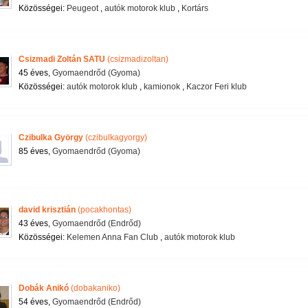
Közösségei:
Peugeot
,
autók motorok klub
,
Kortárs
Csizmadi Zoltán SATU
(csizmadizoltan)
45 éves,
Gyomaendrőd (Gyoma)
Közösségei:
autók motorok klub
,
kamionok
,
Kaczor Feri klub
Czibulka György
(czibulkagyorgy)
85 éves,
Gyomaendrőd (Gyoma)
david krisztián
(pocakhontas)
43 éves,
Gyomaendrőd (Endrőd)
Közösségei:
Kelemen Anna Fan Club
,
autók motorok klub
Dobák Anikó
(dobakaniko)
54 éves,
Gyomaendrőd (Endrőd)