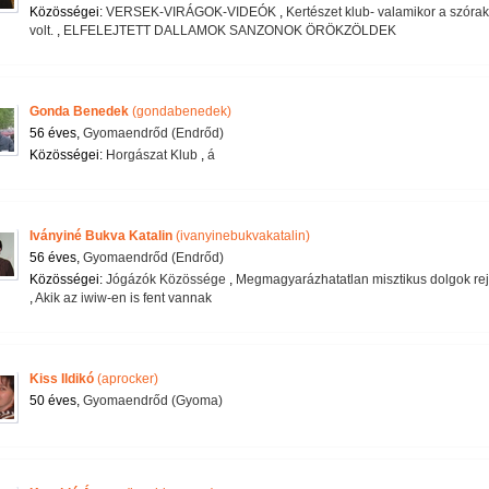
Közösségei:
VERSEK-VIRÁGOK-VIDEÓK
,
Kertészet klub- valamikor a szóra
volt.
,
ELFELEJTETT DALLAMOK SANZONOK ÖRÖKZÖLDEK
Gonda Benedek
(gondabenedek)
56 éves,
Gyomaendrőd (Endrőd)
Közösségei:
Horgászat Klub
,
á
Iványiné Bukva Katalin
(ivanyinebukvakatalin)
56 éves,
Gyomaendrőd (Endrőd)
Közösségei:
Jógázók Közössége
,
Megmagyarázhatatlan misztikus dolgok rej
,
Akik az iwiw-en is fent vannak
Kiss Ildikó
(aprocker)
50 éves,
Gyomaendrőd (Gyoma)