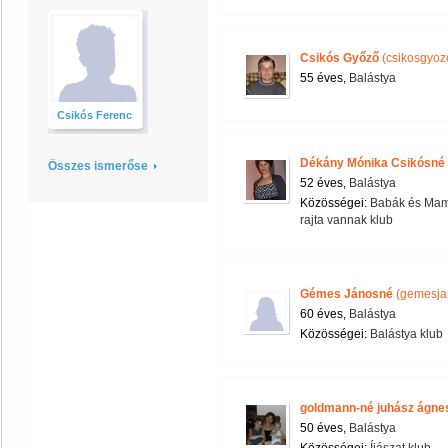
Csikós Győző
(csikosgyoz
55 éves,
Balástya
Csikós Ferenc
Dékány Mónika Csikósné
Összes ismerőse
52 éves,
Balástya
Közösségei:
Babák és Ma
rajta vannak klub
Gémes Jánosné
(gemesja
60 éves,
Balástya
Közösségei:
Balástya klub
goldmann-né juhász ágne
50 éves,
Balástya