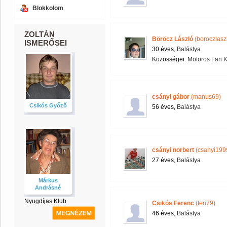
Blokkolom
ZOLTÁN
Böröcz László
(boroczlasz
ISMERŐSEI
30 éves,
Balástya
Közösségei:
Motoros Fan K
csányi gábor
(manus69)
Csikós Győző
56 éves,
Balástya
csányi norbert
(csanyi199
27 éves,
Balástya
Márkus
Andrásné
Nyugdíjas Klub
Csikós Ferenc
(feri79)
46 éves,
Balástya