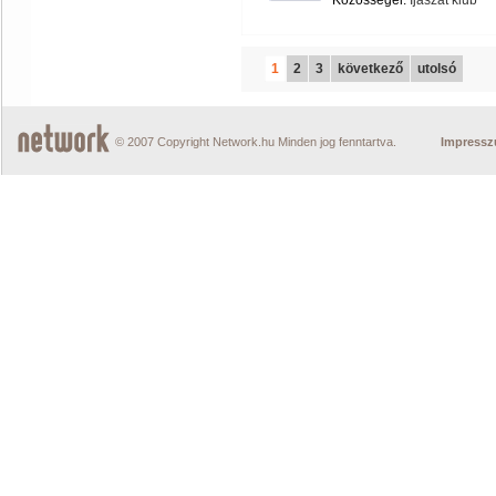
Közösségei:
Íjászat klub
1
2
3
következő
utolsó
© 2007 Copyright Network.hu Minden jog fenntartva.
Impress