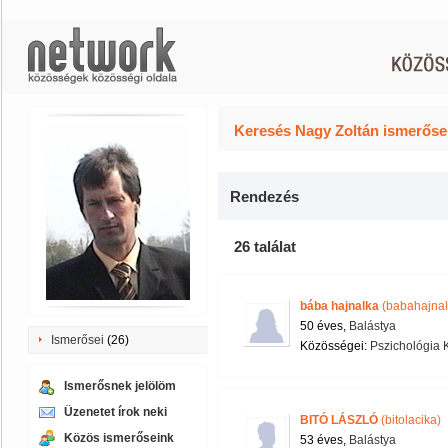
Keresés Nagy Zoltán ismerősei
Rendezés
26 találat
bába hajnalka
(babahajnal
50 éves,
Balástya
Ismerősei
(26)
Közösségei:
Pszichológia 
Ismerősnek jelölöm
Üzenetet írok neki
BITÓ LÁSZLÓ
(bitolacika)
Közös ismerőseink
53 éves,
Balástya