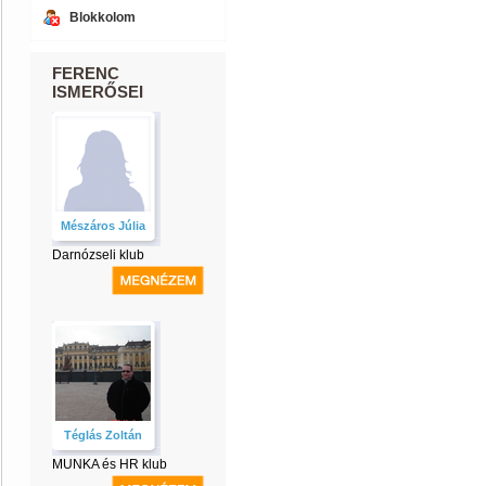
Blokkolom
FERENC
ISMERŐSEI
Mészáros Júlia
Darnózseli klub
Téglás Zoltán
MUNKA és HR klub