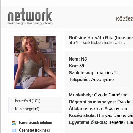
Böősiné Horváth Rita (boosine
http://network.hu/boosinehorvathrita
Nem:
Nő
Kor:
59
Születésnap:
március 14.
Település:
Ásványráró
Munkahely:
Óvoda Darnózseli
Ismerősei
(101)
Régebbi munkahelyek:
Óvoda D
Általános iskola:
Ásványráró
Közösségei
(9)
Középiskola:
Hunyadi János Gi
Egyetem/Főiskola:
Benedek Ele
Ismerősnek jelölöm
Üzenetet írok neki