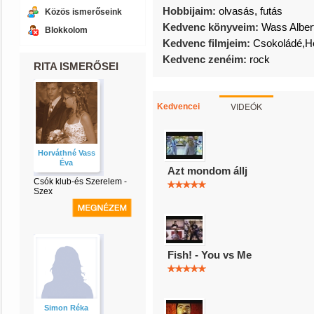
Hobbijaim:
olvasás, futás
Közös ismerőseink
Kedvenc könyveim:
Wass Alber
Blokkolom
Kedvenc filmjeim:
Csokoládé,He
Kedvenc zenéim:
rock
RITA ISMERŐSEI
VIDEÓK
Kedvencei
Horváthné Vass
Éva
Azt mondom állj
Csók klub-és Szerelem -
Szex
Fish! - You vs Me
Simon Réka