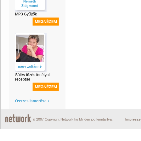
Németh
Zsigmond
MP3 Gyűjtők
nagy zoltánné
Sütés-főzés fortélyai-
receptjei
Összes ismerőse
© 2007 Copyright Network.hu Minden jog fenntartva.
Impress