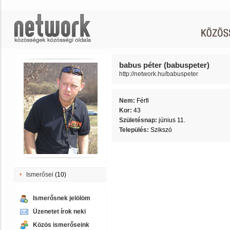
babus péter (babuspeter)
http://network.hu/babuspeter
Nem:
Férfi
Kor:
43
Születésnap:
június 11.
Település:
Szikszó
Ismerősei
(10)
Ismerősnek jelölöm
Üzenetet írok neki
Közös ismerőseink