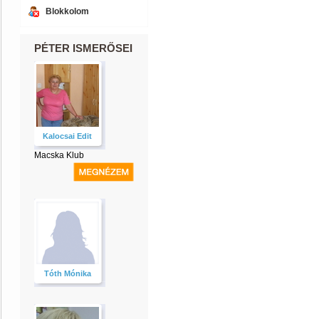
Blokkolom
PÉTER ISMERŐSEI
Kalocsai Edit
Macska Klub
Tóth Mónika