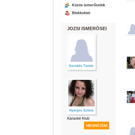
Közös ismerőseink
Blokkolom
JOZSI ISMERŐSEI
Kecskés Tünde
Nyerges Szilvia
Karaoké Klub