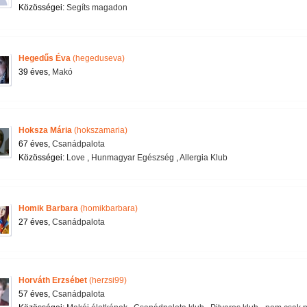
Közösségei:
Segíts magadon
Hegedűs Éva
(hegeduseva)
39 éves,
Makó
Hoksza Mária
(hokszamaria)
67 éves,
Csanádpalota
Közösségei:
Love
,
Hunmagyar Egészség
,
Allergia Klub
Homik Barbara
(homikbarbara)
27 éves,
Csanádpalota
Horváth Erzsébet
(herzsi99)
57 éves,
Csanádpalota