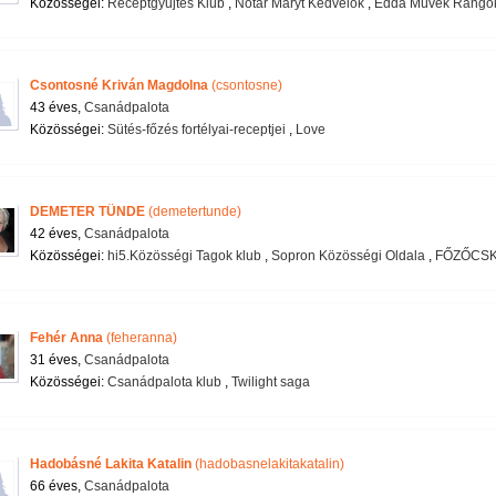
Közösségei:
Receptgyűjtés Klub
,
Nótár Maryt Kedvelők
,
Edda Müvek Rangók
Csontosné Kriván Magdolna
(csontosne)
43 éves,
Csanádpalota
Közösségei:
Sütés-főzés fortélyai-receptjei
,
Love
DEMETER TÜNDE
(demetertunde)
42 éves,
Csanádpalota
Közösségei:
hi5.Közösségi Tagok klub
,
Sopron Közösségi Oldala
,
FŐZŐCSK
Fehér Anna
(feheranna)
31 éves,
Csanádpalota
Közösségei:
Csanádpalota klub
,
Twilight saga
Hadobásné Lakita Katalin
(hadobasnelakitakatalin)
66 éves,
Csanádpalota