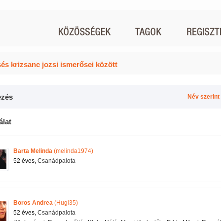
és krizsanc jozsi ismerősei között
zés
Név szerint
álat
Barta Melinda
(melinda1974)
52 éves,
Csanádpalota
Boros Andrea
(Hugi35)
52 éves,
Csanádpalota