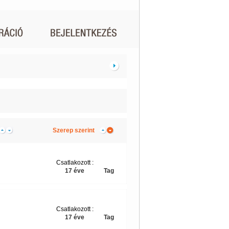
Szerep szerint
Csatlakozott :
17 éve
Tag
Csatlakozott :
17 éve
Tag