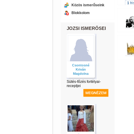
1
fr
Közös ismerőseink
Blokkolom
JOZSI ISMERŐSEI
Csontosné
Kriván
Magdolna
Sütés-főzés fortélyai-
receptjei