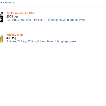
iss esemény
Tankcsapda Fan Club
2068 tag
132 video
,
559 kép
,
156 link
,
12 fórumtéma
,
20 blogbejegyzés
Whisky klub
430 tag
9 video
,
27 kép
,
32 link
,
8 fórumtéma
,
8 blogbejegyzés