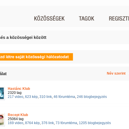
és a közösségei között
álat
Név szerint
Hastánc Klub
2320 tag
217 video
,
623 kép
,
310 link
,
46 fórumtéma
,
246 blogbejegyzés
Recept Klub
25064 tag
169 video
,
8764 kép
,
376 link
,
73 fórumtéma
,
1205 blogbejegyzés