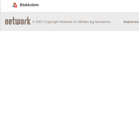
Blokkolom
© 2007 Copyright Network.hu Minden jog fenntartva.
Impress