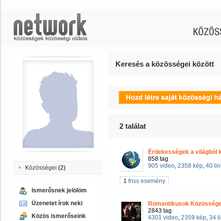
Keresés a közösségei között
2
találat
Érdekességek a világból 
858 tag
905 video
,
2358 kép
,
40 lin
Közösségei
(2)
1
friss esemény
Ismerősnek jelölöm
Üzenetet írok neki
Romantikusok Közösség
2843 tag
Közös ismerőseink
4301 video
,
2359 kép
,
34 l