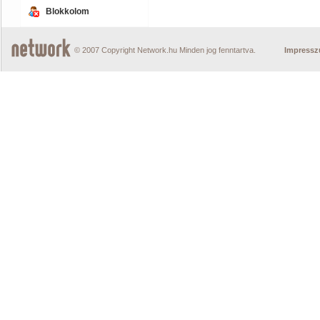
Blokkolom
© 2007 Copyright Network.hu Minden jog fenntartva.
Impress