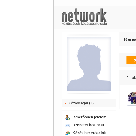
Keres
1
tal
Közösségei
(1)
Ismerősnek jelölöm
Üzenetet írok neki
Közös ismerőseink