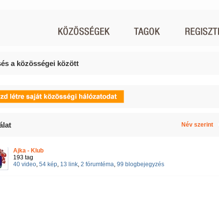
és a közösségei között
álat
Név szerint
Ajka - Klub
193 tag
40 video
,
54 kép
,
13 link
,
2 fórumtéma
,
99 blogbejegyzés