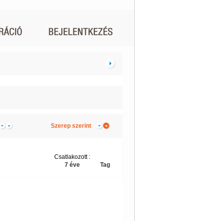
Szerep szerint
Csatlakozott :
7 éve
Tag