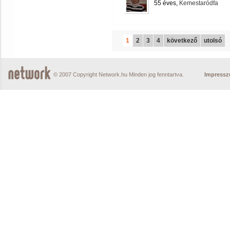
55 éves,
Kemestaródfa
1
2
3
4
következő
utolsó
© 2007 Copyright Network.hu Minden jog fenntartva.
Impress