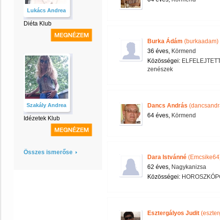
Lukács Andrea
Diéta Klub
Burka Ádám
(burkaadam)
36 éves,
Körmend
Közösségei:
ELFELEJTET
zenészek
Szakály Andrea
Dancs András
(dancsandr
64 éves,
Körmend
Idézetek Klub
Összes ismerőse
Dara Istvánné
(Emcsike64
62 éves,
Nagykanizsa
Közösségei:
HOROSZKÓPG
Esztergályos Judit
(eszter