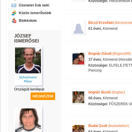
Közösségei:
Pénzcentrum 
Üzenetet írok neki
Közös ismerőseink
Blokkolom
Biczó Erzsébet
(biczoerzs
61 éves,
Körmend
JÓZSEF
ISMERŐSEI
Bognár Dávid
(Bogesz89)
37 éves,
Körmend (Horvátn
Közösségei:
ELFELEJTET
Piercing
Schermann
Péter
Országúti kerékpár
bognár lászló
(boglac)
66 éves,
Körmend
Közösségei:
FŰSZEREK V
Budai Zsolt
(budaidekor)
64 éves,
Körmend