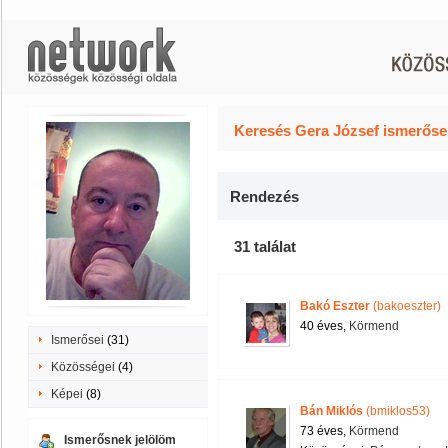
Keresés Gera József ismerősei
Rendezés
31 találat
Bakó Eszter
(bakoeszter)
40 éves,
Körmend
Ismerősei
(31)
Közösségei
(4)
Képei
(8)
Bán Miklós
(bmiklos53)
73 éves,
Körmend
Ismerősnek jelölöm