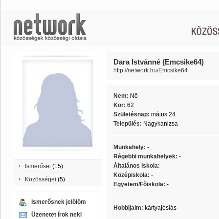
Dara Istvánné (Emcsike64)
http://network.hu/Emcsike64
Nem:
Nő
Kor:
62
Születésnap:
május 24.
Település:
Nagykanizsa
Munkahely:
-
Régebbi munkahelyek:
-
Általános iskola:
-
Ismerősei
(15)
Középiskola:
-
Közösségei
(5)
Egyetem/Főiskola:
-
Ismerősnek jelölöm
Hobbijaim:
kártyajóslás
Üzenetet írok neki