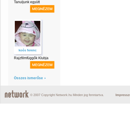
Tanuljunk együtt
koós ferenc
Rajzfilmfüggők Klubja
Összes ismerőse
© 2007 Copyright Network.hu Minden jog fenntartva.
Impress