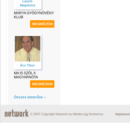
László
Magdolna
MARYA GYÓGYNÖVÉNY
KLUB
Ács Tibor
MA IS SZÓL A
MAGYARNÓTA
Összes ismerőse
© 2007 Copyright Network.hu Minden jog fenntartva.
Impress