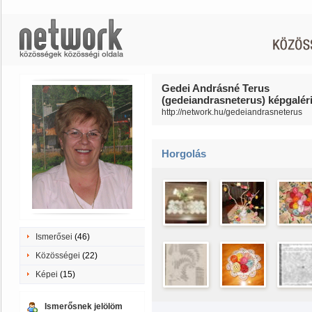
Gedei Andrásné Terus
(gedeiandrasneterus) képgaléri
http://network.hu/gedeiandrasneterus
Horgolás
Ismerősei
(46)
Közösségei
(22)
Képei
(15)
Ismerősnek jelölöm