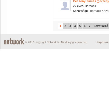
Gecsényi Tamás
(gecseny
27 éves,
Barbacs
Közösségei:
Barbacs Közös
1
2
3
4
5
6
7
következő
© 2007 Copyright Network.hu Minden jog fenntartva.
Impress