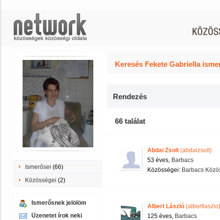
Keresés Fekete Gabriella isme
Rendezés
66 találat
Abdai Zsolt
(abdaizsolt)
53 éves,
Barbacs
Ismerősei
(66)
Közösségei:
Barbacs Közös
Közösségei
(2)
Ismerősnek jelölöm
Albert László
(albertlaszlo
Üzenetet írok neki
125 éves,
Barbacs