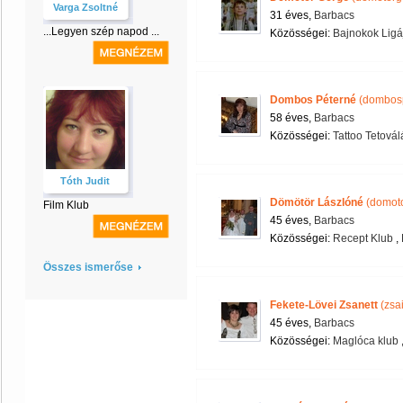
Varga Zsoltné
31 éves,
Barbacs
...Legyen szép napod ...
Közösségei:
Bajnokok Ligá
Dombos Péterné
(dombosp
58 éves,
Barbacs
Közösségei:
Tattoo Tetovál
Tóth Judit
Dömötör Lászlóné
(domoto
Film Klub
45 éves,
Barbacs
Közösségei:
Recept Klub
,
Összes ismerőse
Fekete-Lövei Zsanett
(zsa
45 éves,
Barbacs
Közösségei:
Maglóca klub