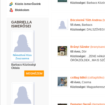
Közösségei:
Barbacs Közös
Közös ismerőseink
Blokkolom
Böcskeiné Tóth Andrea
(b
GABRIELLA
55 éves,
Barbacs
ISMERŐSEI
Közösségei:
DALSZÖVEG k
Brányi Sándor
(branyisand
66 éves,
Dör
Némethné Kiss
Közösségei:
...ZENE nélkül 
Zsuzsanna
ÖRÖKZÖLDEK
,
MA IS SZ
Barbacs Közösségi
Oldala
csillag ildikó
(csillagildiko)
48 éves,
Csorna
Közösségei:
Magyarkereszt
Demeter Gergő
(demeterg