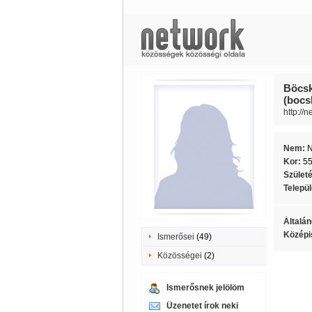
Böcsk
(bocs
http://
Nem:
Kor:
5
Szület
Telepü
Általán
Középi
Ismerősei
(49)
Közösségei
(2)
Ismerősnek jelölöm
Üzenetet írok neki