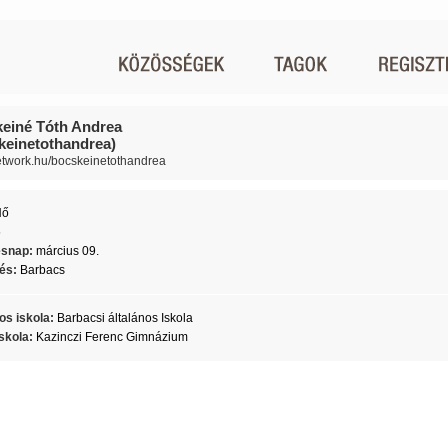
einé Tóth Andrea
keinetothandrea)
network.hu/bocskeinetothandrea
Nő
5
ésnap:
március 09.
lés:
Barbacs
os iskola:
Barbacsi általános Iskola
skola:
Kazinczi Ferenc Gimnázium