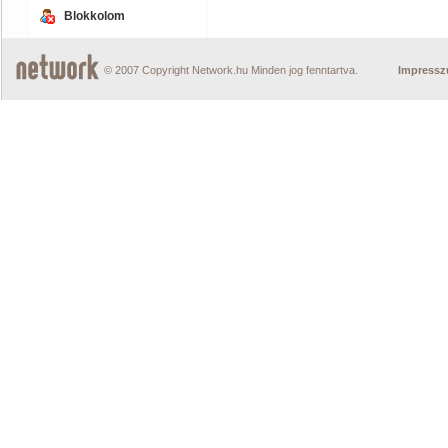
Blokkolom
© 2007 Copyright Network.hu Minden jog fenntartva.
Impress