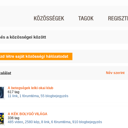
és a közösségei között
alálat
Név szerint
A betegségek lelki okai klub
617 tag
11 link
,
1 fórumtéma
,
55 blogbejegyzés
A KÉK BOLYGÓ VILÁGA
336 tag
485 video
,
2580 kép
,
8 link
,
6 fórumtéma
,
910 blogbejegyzés