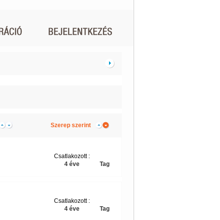
Szerep szerint
Csatlakozott :
4 éve
Tag
Csatlakozott :
4 éve
Tag