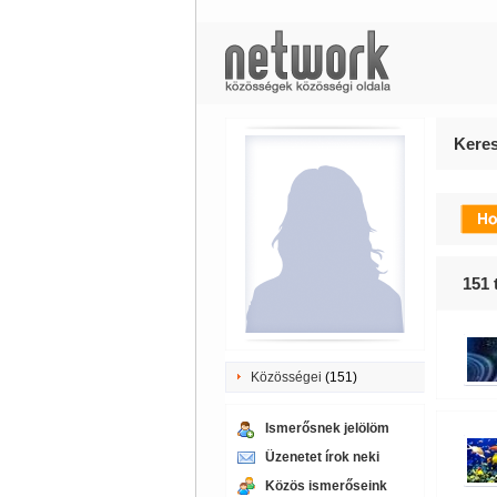
Keres
151
t
Közösségei
(151)
Ismerősnek jelölöm
Üzenetet írok neki
Közös ismerőseink