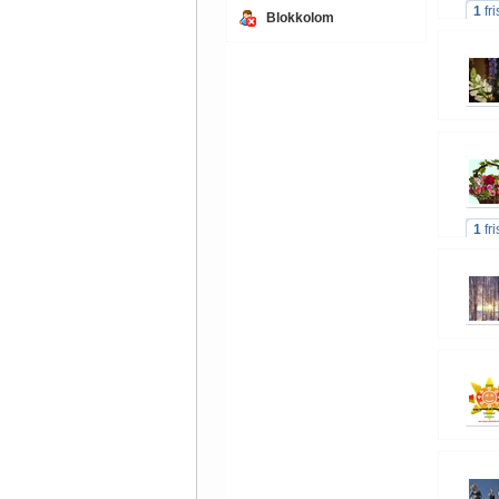
1
fr
Blokkolom
1
fr