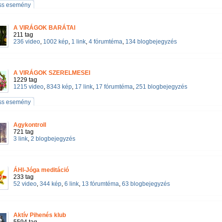
iss esemény
A VIRÁGOK BARÁTAI
211 tag
236 video
,
1002 kép
,
1 link
,
4 fórumtéma
,
134 blogbejegyzés
A VIRÁGOK SZERELMESEI
1229 tag
1215 video
,
8343 kép
,
17 link
,
17 fórumtéma
,
251 blogbejegyzés
iss esemény
Agykontroll
721 tag
3 link
,
2 blogbejegyzés
ÁHI-Jóga meditáció
233 tag
52 video
,
344 kép
,
6 link
,
13 fórumtéma
,
63 blogbejegyzés
Aktív Pihenés klub