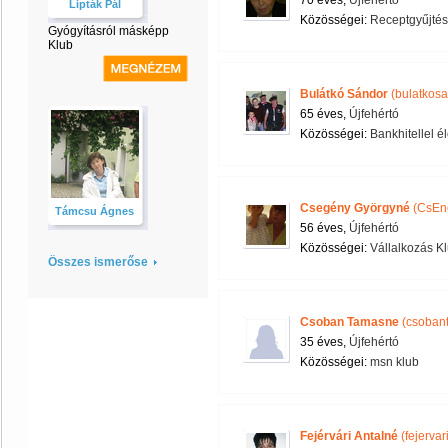
70 éves,
Újfehértó
Lipták Pál
Közösségei:
Receptgyűjtés
Gyógyításról másképp
Klub
Bulátkó Sándor
(bulatkosa
65 éves,
Újfehértó
Közösségei:
Bankhitellel é
Csegény Györgyné
(CsEnc
Támcsu Ágnes
56 éves,
Újfehértó
Közösségei:
Vállalkozás K
Összes ismerőse
Csoban Tamasne
(csoban
35 éves,
Újfehértó
Közösségei:
msn klub
Fejérvári Antalné
(fejervar