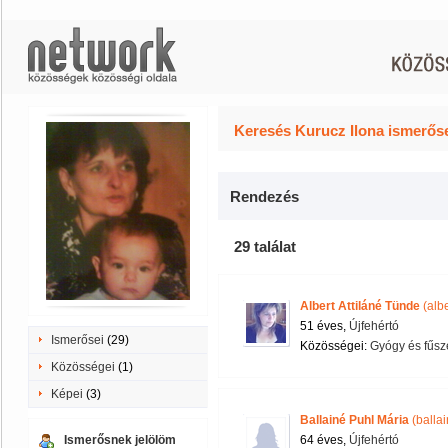
Keresés Kurucz Ilona ismerőse
Rendezés
29 találat
Albert Attiláné Tünde
(albe
51 éves,
Újfehértó
Ismerősei
(29)
Közösségei:
Gyógy és fűsz
Közösségei
(1)
Képei
(3)
Ballainé Puhl Mária
(balla
Ismerősnek jelölöm
64 éves,
Újfehértó