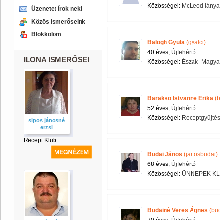
Közösségei:
McLeod lányai
Üzenetet írok neki
Közös ismerőseink
Blokkolom
Balogh Gyula
(gyalci)
40 éves,
Újfehértó
ILONA ISMERŐSEI
Közösségei:
Észak- Magyar
Barakso Istvanne Erika
(b
52 éves,
Újfehértó
Közösségei:
Receptgyűjtés
sipos jánosné
erzsi
Recept Klub
Budai János
(janosbudai)
68 éves,
Újfehértó
Közösségei:
ÜNNEPEK KL
Budainé Veres Ágnes
(bud