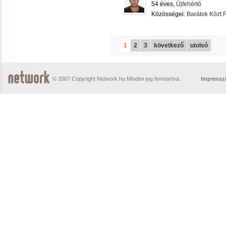
54 éves,
Újfehértó
Közösségei:
Barátok Közt 
1
2
3
következő
utolsó
© 2007 Copyright Network.hu Minden jog fenntartva.
Impress